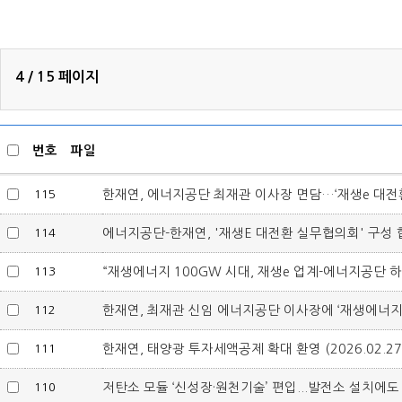
4 / 15 페이지
게
번호
파일
시
물
115
한재연, 에너지공단 최재관 이사장 면담…‘재생e 대전환 추
목
114
에너지공단-한재연, '재생E 대전환 실무협의회' 구성 합의 
록
113
“재생에너지 100GW 시대, 재생e 업계-에너지공단 하나 
112
한재연, 최재관 신임 에너지공단 이사장에 ‘재생에너지 대전
111
한재연, 태양광 투자세액공제 확대 환영 (2026.02.27.
110
저탄소 모듈 ‘신성장·원천기술’ 편입...발전소 설치에도 직