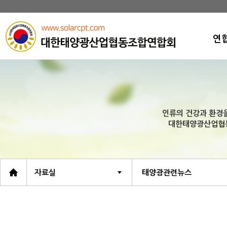
연
인
연
연
인류의 건강과 환경을
비
대한태양광산업협
조
회
오
자료실
태양광관련뉴스