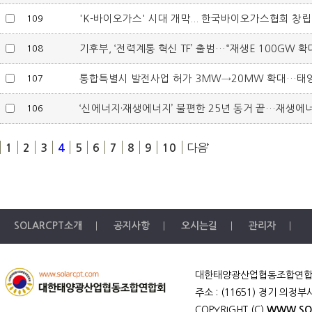
109
'K-바이오가스' 시대 개막... 한국바이오가스협회 창립..
108
기후부, ‘전력계통 혁신 TF’ 출범…“재생E 100GW 확대 
107
통합특별시 발전사업 허가 3MW→20MW 확대…태양광 
106
‘신에너지·재생에너지’ 불편한 25년 동거 끝…재생에너지 
다음
1
2
3
4
5
6
7
8
9
10
SOLARCPT소개
공지사항
오시는길
관리자
대한태양광산업협동조합연합회 회장 : 
주소 : (11651) 경기 의정
COPYRIGHT
(C)
WWW.SO