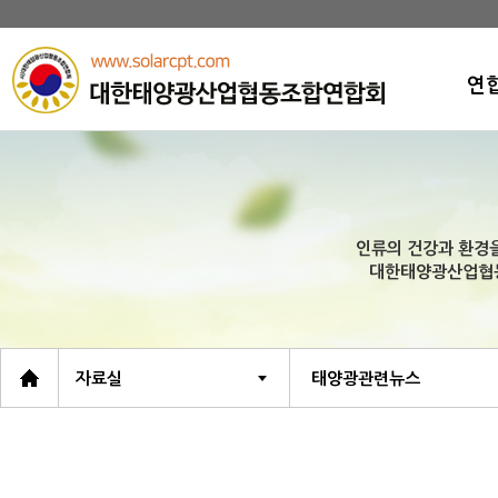
연
인
연
연
인류의 건강과 환경을
비
대한태양광산업협
조
회
오
자료실
태양광관련뉴스