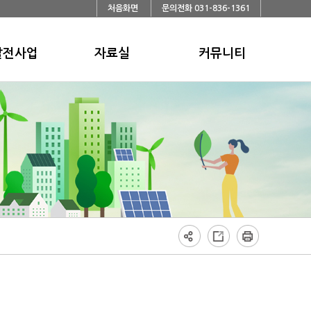
처음화면
문의전화 031-836-1361
발전사업
자료실
커뮤니티
공
연합회소식
공지사항
양
태양관관련뉴스
고시/공고
Q
태양광SITE
묻고답하기
포토갤러리