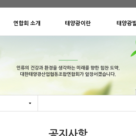
연합회 소개
태양광이란
태양광
인사말
녹색성장
태양광시
연합회소개
태양에너지의 장점
태양광분
연혁
태양광FA
인류의 건강과 환경을 생각하는 미래를 향한 힘찬 도약,
비전 및 가치
대한태양광산업협동조합연합회가 앞장서겠습니다.
조직 및 기구
회원사안내
오시는길
공지사항